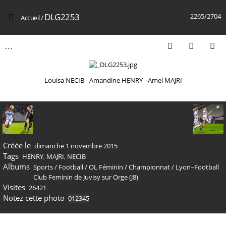
DLG2253
2265/2704
Accueil
/
Louisa NECIB - Amandine HENRY - Amel MAJRI
Créée le
dimanche 1 novembre 2015
Tags
HENRY
,
MAJRI
,
NECIB
Albums
Sports
/
Football
/
OL Féminin
/
Championnat
/
Lyon−Football
Club Feminin de Juvisy sur Orge (J8)
Visites
26421
Notez cette photo