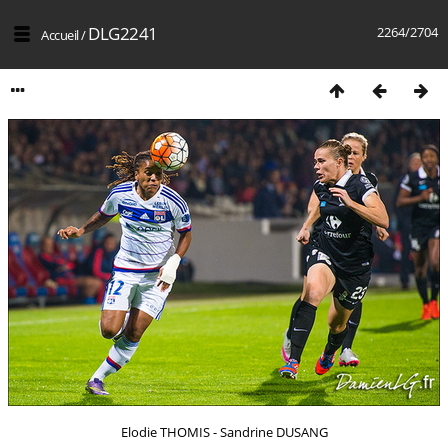
DLG2241
2264/2704
Accueil
/
Elodie THOMIS - Sandrine DUSANG