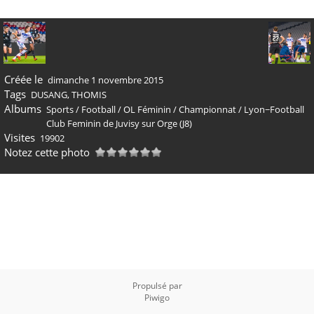
Créée le
dimanche 1 novembre 2015
Tags
DUSANG
,
THOMIS
Albums
Sports
/
Football
/
OL Féminin
/
Championnat
/
Lyon−Football
Club Feminin de Juvisy sur Orge (J8)
Visites
19902
Notez cette photo
Propulsé par
Piwigo