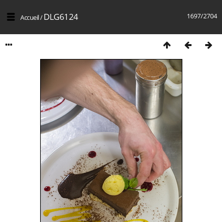
DLG6124
1697/2704
Accueil
/