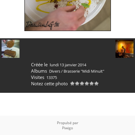
Créée le
lundi 13 janvier 2014
Albums
Divers
/
Brasserie "Midi Minuit"
Visites
13375
Notez cette photo
Propulsé par
Piwigo