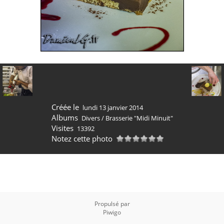
Créée le
lundi 13 janvier 2014
Albums
Divers
/
Brasserie "Midi Minuit"
Visites
13392
Notez cette photo
Propulsé par
Piwigo