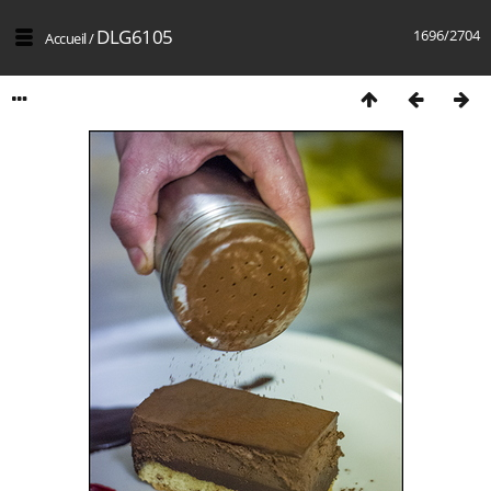
DLG6105
1696/2704
Accueil
/