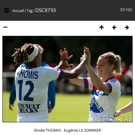
DSC8793
37/102
Accueil
/
Tag
/
Elodie THOMIS - Eugénie LE SOMMER