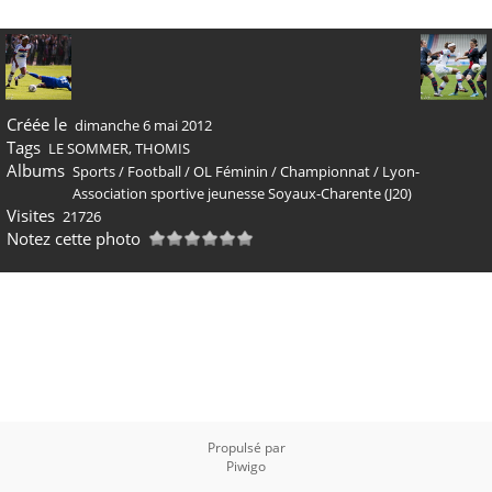
Créée le
dimanche 6 mai 2012
Tags
LE SOMMER
,
THOMIS
Albums
Sports
/
Football
/
OL Féminin
/
Championnat
/
Lyon-
Association sportive jeunesse Soyaux-Charente (J20)
Visites
21726
Notez cette photo
Propulsé par
Piwigo