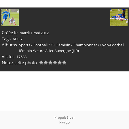
Créée le
mardi 1 mai 2012
Tags
ABILY
Albums
Sports
/
Football
/
OL Féminin
/
Championnat
/
Lyon-Football
féminin Yzeure Allier Auvergne (J19)
Visites
17588
Notez cette photo
Propulsé par
Piwigo