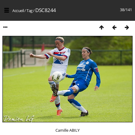
DSC8244
38/141
Accueil
/
Tag
/
Camille ABILY