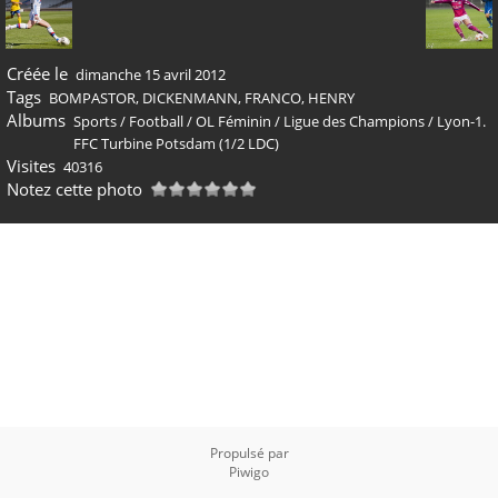
Créée le
dimanche 15 avril 2012
Tags
BOMPASTOR
,
DICKENMANN
,
FRANCO
,
HENRY
Albums
Sports
/
Football
/
OL Féminin
/
Ligue des Champions
/
Lyon-1.
FFC Turbine Potsdam (1/2 LDC)
Visites
40316
Notez cette photo
Propulsé par
Piwigo