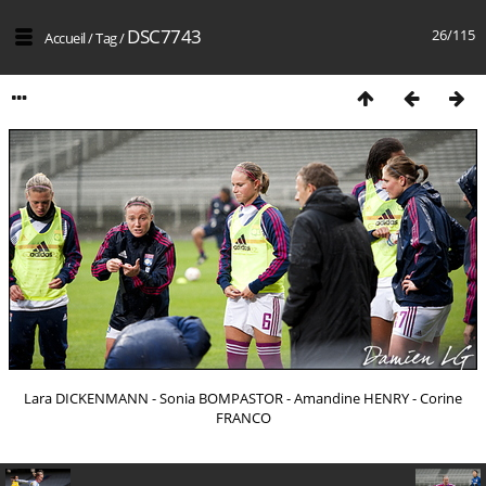
DSC7743
26/115
Accueil
/
Tag
/
Lara DICKENMANN - Sonia BOMPASTOR - Amandine HENRY - Corine
FRANCO