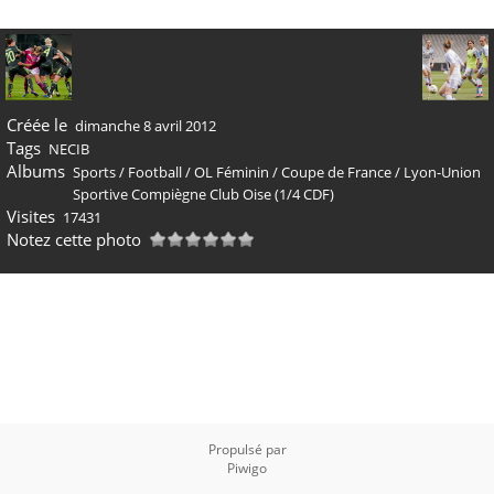
Créée le
dimanche 8 avril 2012
Tags
NECIB
Albums
Sports
/
Football
/
OL Féminin
/
Coupe de France
/
Lyon-Union
Sportive Compiègne Club Oise (1/4 CDF)
Visites
17431
Notez cette photo
Propulsé par
Piwigo