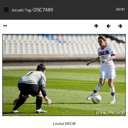
DSC7489
30/81
Accueil
/
Tag
/
Louisa NECIB