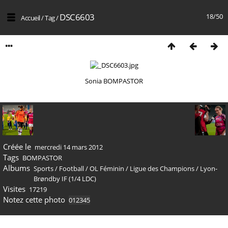
DSC6603
18/50
Accueil
/
Tag
/
Sonia BOMPASTOR
Créée le
mercredi 14 mars 2012
Tags
BOMPASTOR
Albums
Sports
/
Football
/
OL Féminin
/
Ligue des Champions
/
Lyon-
Brøndby IF (1/4 LDC)
Visites
17219
Notez cette photo