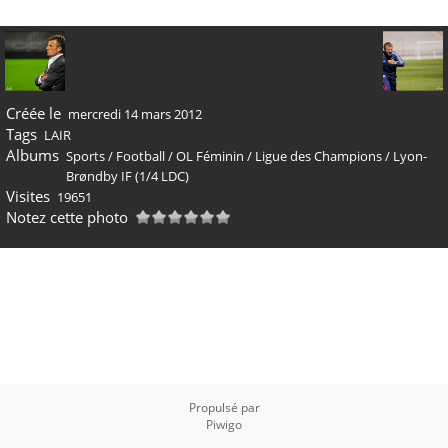
Créée le
mercredi 14 mars 2012
Tags
LAIR
Albums
Sports
/
Football
/
OL Féminin
/
Ligue des Champions
/
Lyon-
Brøndby IF (1/4 LDC)
Visites
19651
Notez cette photo
Propulsé par
Piwigo