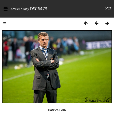
DSC6473
5/21
Accueil
/
Tag
/
Patrice LAIR