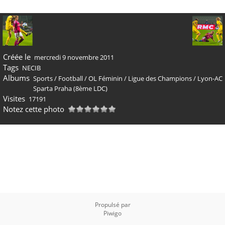
Créée le
mercredi 9 novembre 2011
Tags
NECIB
Albums
Sports
/
Football
/
OL Féminin
/
Ligue des Champions
/
Lyon-AC
Sparta Praha (8ème LDC)
Visites
17191
Notez cette photo
Propulsé par
Piwigo