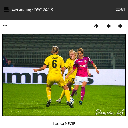
DSC2413
22/81
Accueil
/
Tag
/
Louisa NECIB