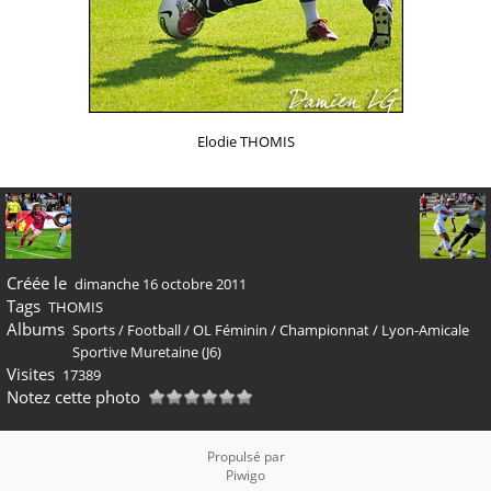
Elodie THOMIS
Créée le
dimanche 16 octobre 2011
Tags
THOMIS
Albums
Sports
/
Football
/
OL Féminin
/
Championnat
/
Lyon-Amicale
Sportive Muretaine (J6)
Visites
17389
Notez cette photo
Propulsé par
Piwigo