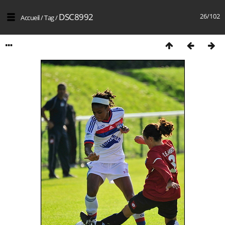
DSC8992
26/102
Accueil
/
Tag
/