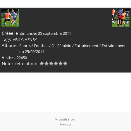
Créée le
dimanche 25 septembre 2011
Tags
ABILY
,
HENRY
Albums
Sports
/
Football
/
OL Féminin
/
Entrainement
/
Entrainement
du 25/09/2011
Visites
22450
Notez cette photo
Propulsé par
Piwigo