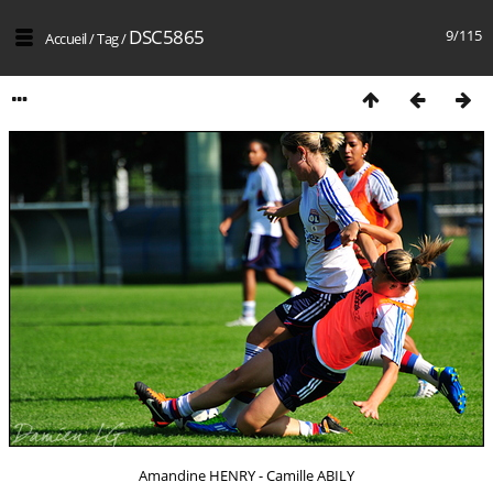
DSC5865
9/115
Accueil
/
Tag
/
Amandine HENRY - Camille ABILY