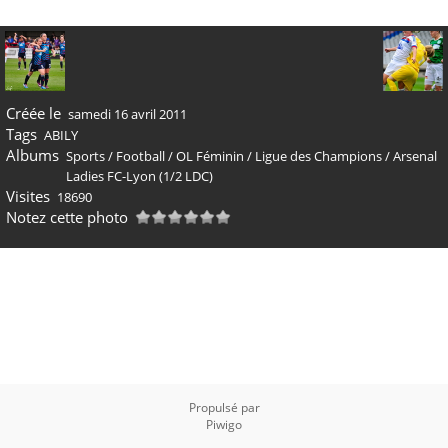
Créée le
samedi 16 avril 2011
Tags
ABILY
Albums
Sports
/
Football
/
OL Féminin
/
Ligue des Champions
/
Arsenal
Ladies FC-Lyon (1/2 LDC)
Visites
18690
Notez cette photo
Propulsé par
Piwigo