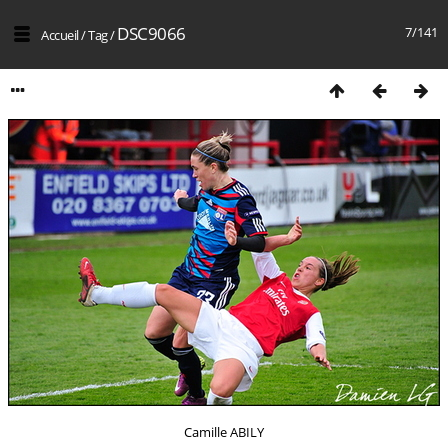
DSC9066
7/141
Accueil
/
Tag
/
Camille ABILY