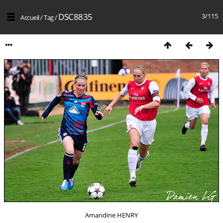
DSC8835
3/115
Accueil
/
Tag
/
Amandine HENRY