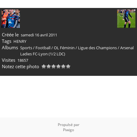
Créée le
samedi 16 avril 2011
Tags
HENRY
Albums
Sports
/
Football
/
OL Féminin
/
Ligue des Champions
/
Arsenal
Ladies FC-Lyon (1/2 LDC)
Visites
18657
Notez cette photo
Propulsé par
Piwigo