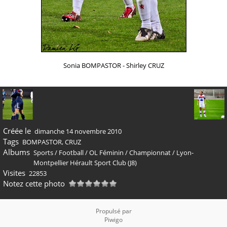
Sonia BOMPASTOR - Shirley CRUZ
Créée le
dimanche 14 novembre 2010
Tags
BOMPASTOR
,
CRUZ
Albums
Sports
/
Football
/
OL Féminin
/
Championnat
/
Lyon-
Montpellier Hérault Sport Club (J8)
Visites
22853
Notez cette photo
Propulsé par
Piwigo