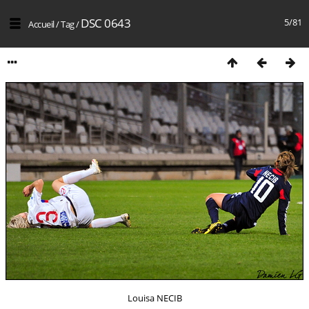
DSC 0643
5/81
Accueil
/
Tag
/
Louisa NECIB