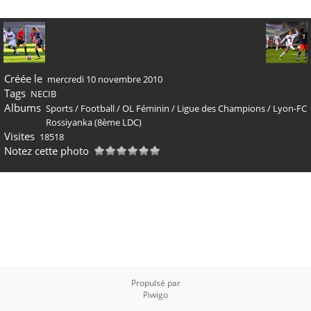
Créée le
mercredi 10 novembre 2010
Tags
NECIB
Albums
Sports
/
Football
/
OL Féminin
/
Ligue des Champions
/
Lyon-FC
Rossiyanka (8ème LDC)
Visites
18518
Notez cette photo
Propulsé par
Piwigo