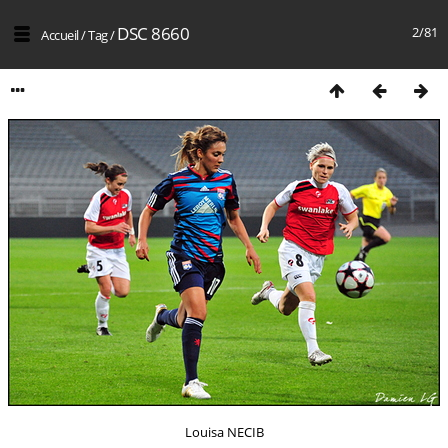
DSC 8660
2/81
Accueil
/
Tag
/
Louisa NECIB