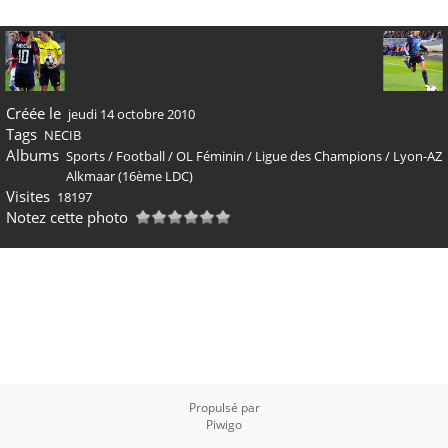
Créée le
jeudi 14 octobre 2010
Tags
NECIB
Albums
Sports
/
Football
/
OL Féminin
/
Ligue des Champions
/
Lyon-AZ
Alkmaar (16ème LDC)
Visites
18197
Notez cette photo
Propulsé par
Piwigo