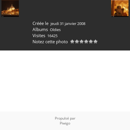
Créée le
jeudi 31 janvier 2008
Albums
Oldies
Visites
16425
Notez cette photo
Propulsé par
Piwigo