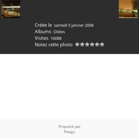
Créée le
samedi 5 janvier 2008
Albums
Oldies
Visites
16088
Notez cette photo
Propulsé par
Piwigo