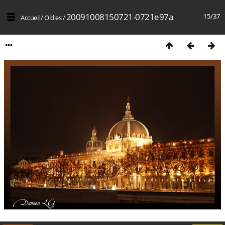
20091008150721-0721e97a
15/37
Accueil
/
Oldies
/