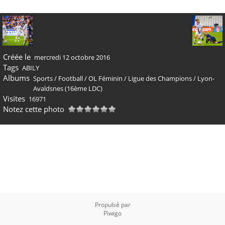
Créée le
mercredi 12 octobre 2016
Tags
ABILY
Albums
Sports
/
Football
/
OL Féminin
/
Ligue des Champions
/
Lyon-
Avaldsnes (16ème LDC)
Visites
16971
Notez cette photo
Propulsé par
Piwigo