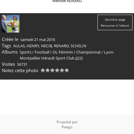
Wendie RENARD
Dernière page
Retourner à l'album
Créée le
samedi 21 mai 2016
Tags
AULAS
,
HENRY
,
NECIB
,
RENARD
,
SCHELIN
Albums
Sports
/
Football
/
OL Féminin
/
Championnat
/
Lyon-
Montpellier Hérault Sport Club (J22)
Visites
56731
Notez cette photo
Propulsé par
Piwigo