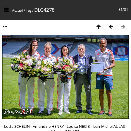
DLG4278
81/81
Accueil
/
Tag
/
Lotta SCHELIN - Amandine HENRY - Louisa NECIB - Jean-Michel AULAS -