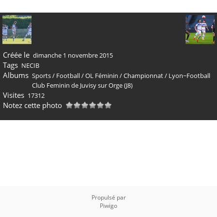
Créée le
dimanche 1 novembre 2015
Tags
NECIB
Albums
Sports
/
Football
/
OL Féminin
/
Championnat
/
Lyon−Football
Club Feminin de Juvisy sur Orge (J8)
Visites
17312
Notez cette photo
Propulsé par
Piwigo