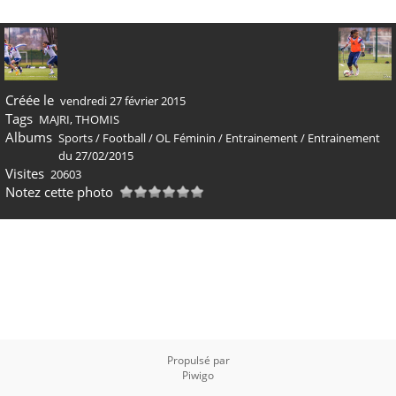
Créée le
vendredi 27 février 2015
Tags
MAJRI
,
THOMIS
Albums
Sports
/
Football
/
OL Féminin
/
Entrainement
/
Entrainement
du 27/02/2015
Visites
20603
Notez cette photo
Propulsé par
Piwigo