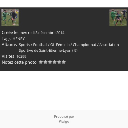
Créée le
mercredi 3 décembre 2014
Tags
HENRY
Albums
Sports
/
Football
/
OL Féminin
/
Championnat
/
Association
Sportive de Saint-Etienne-Lyon (J9)
Visites
16299
Notez cette photo
Propulsé par
Piwigo