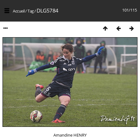
DLG5784
101/115
Accueil
/
Tag
/
Amandine HENRY