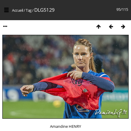
DLG5129
95/115
Accueil
/
Tag
/
Amandine HENRY