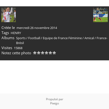
Créée le
mercredi 26 novembre 2014
Tags
HENRY
Albums
Sports
/
Football
/
Equipe de France Féminine
/
Amical
/
France-
Brésil
Visites
15868
Notez cette photo
Propulsé par
Piwigo