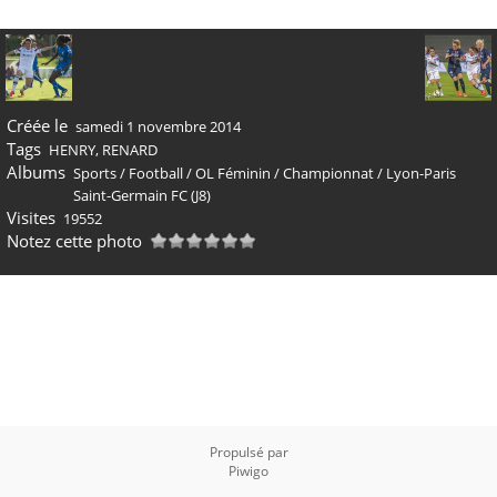
Créée le
samedi 1 novembre 2014
Tags
HENRY
,
RENARD
Albums
Sports
/
Football
/
OL Féminin
/
Championnat
/
Lyon-Paris
Saint-Germain FC (J8)
Visites
19552
Notez cette photo
Propulsé par
Piwigo