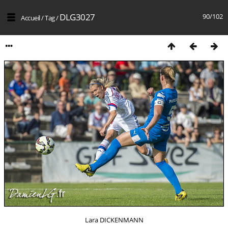
DLG3027
90/102
Accueil
/
Tag
/
Lara DICKENMANN