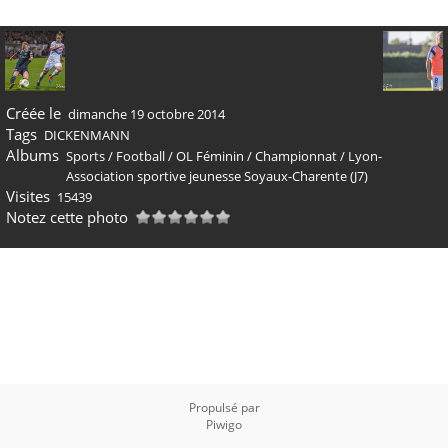
Créée le
dimanche 19 octobre 2014
Tags
DICKENMANN
Albums
Sports
/
Football
/
OL Féminin
/
Championnat
/
Lyon-
Association sportive jeunesse Soyaux-Charente (J7)
Visites
15439
Notez cette photo
Propulsé par
Piwigo