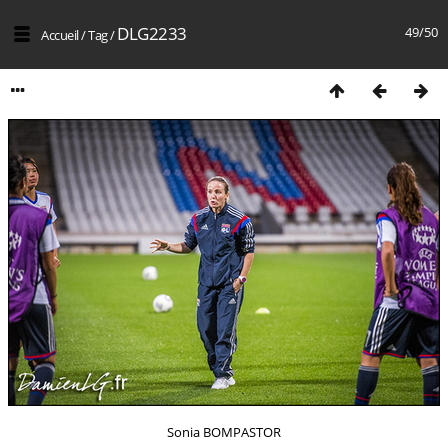
DLG2233
49/50
Accueil
/
Tag
/
Sonia BOMPASTOR