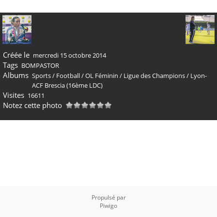
Créée le
mercredi 15 octobre 2014
Tags
BOMPASTOR
Albums
Sports
/
Football
/
OL Féminin
/
Ligue des Champions
/
Lyon-
ACF Brescia (16ème LDC)
Visites
16611
Notez cette photo
Propulsé par
Piwigo