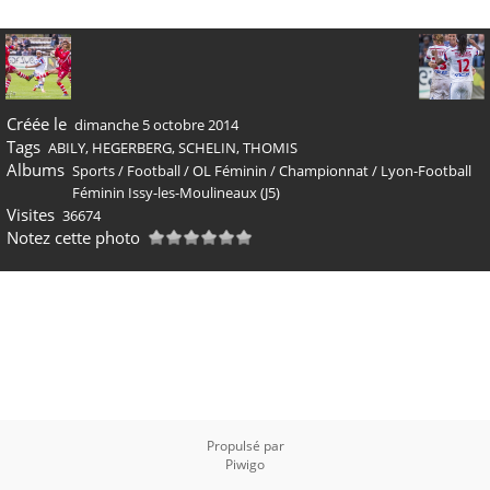
Créée le
dimanche 5 octobre 2014
Tags
ABILY
,
HEGERBERG
,
SCHELIN
,
THOMIS
Albums
Sports
/
Football
/
OL Féminin
/
Championnat
/
Lyon-Football
Féminin Issy-les-Moulineaux (J5)
Visites
36674
Notez cette photo
Propulsé par
Piwigo