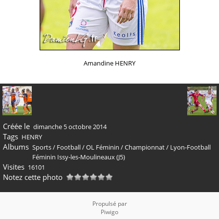
Amandine HENRY
Créée le
dimanche 5 octobre 2014
Tags
HENRY
Albums
Sports
/
Football
/
OL Féminin
/
Championnat
/
Lyon-Football
Féminin Issy-les-Moulineaux (J5)
Visites
16101
Notez cette photo
Propulsé par
Piwigo