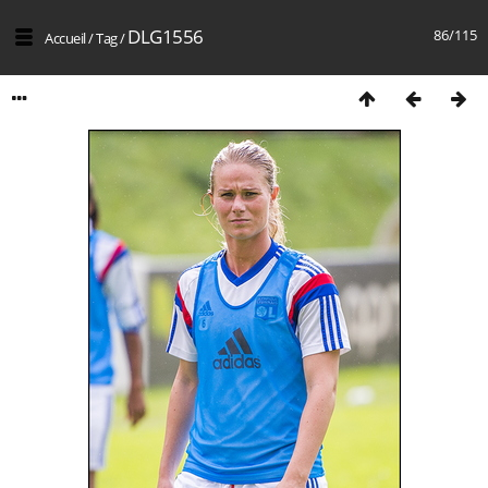
DLG1556
86/115
Accueil
/
Tag
/