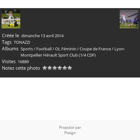
Créée le
dimanche 13 avril 2014
Tags
TONAZZI
Albums
Sports
/
Football
/
OL Féminin
/
Coupe de France
/
Lyon-
Montpellier Hérault Sport Club (1/4 CDF)
Visites
16889
Notez cette photo
Propulsé par
Piwigo