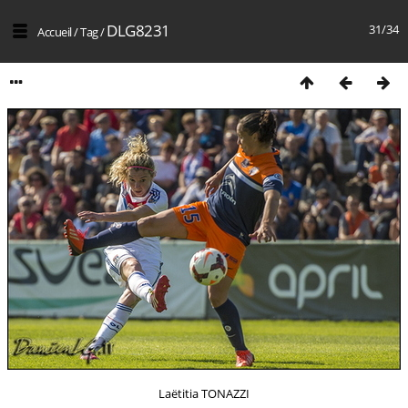
DLG8231
31/34
Accueil
/
Tag
/
Laëtitia TONAZZI