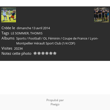
Créée le
dimanche 13 avril 2014
Tags
LE SOMMER
,
THOMIS
Albums
Sports
/
Football
/
OL Féminin
/
Coupe de France
/
Lyon-
Montpellier Hérault Sport Club (1/4 CDF)
Visites
20234
Notez cette photo
Propulsé par
Piwigo