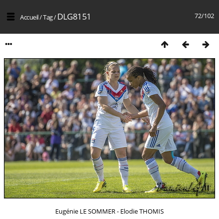
DLG8151
72/102
Accueil
/
Tag
/
Eugénie LE SOMMER - Elodie THOMIS