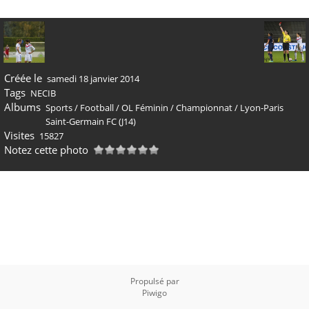
Créée le
samedi 18 janvier 2014
Tags
NECIB
Albums
Sports
/
Football
/
OL Féminin
/
Championnat
/
Lyon-Paris
Saint-Germain FC (J14)
Visites
15827
Notez cette photo
Propulsé par
Piwigo