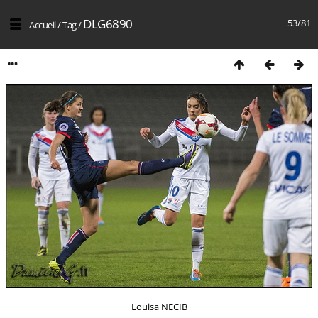
DLG6890
53/81
Accueil
/
Tag
/
Louisa NECIB