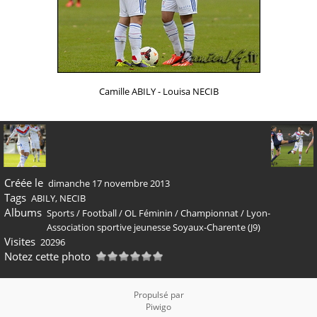
Camille ABILY - Louisa NECIB
Créée le
dimanche 17 novembre 2013
Tags
ABILY
,
NECIB
Albums
Sports
/
Football
/
OL Féminin
/
Championnat
/
Lyon-
Association sportive jeunesse Soyaux-Charente (J9)
Visites
20296
Notez cette photo
Propulsé par
Piwigo