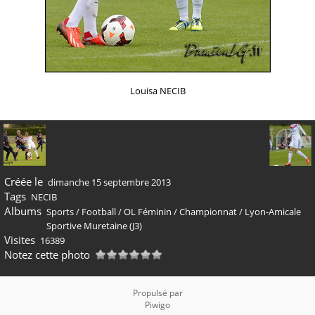
Louisa NECIB
Créée le
dimanche 15 septembre 2013
Tags
NECIB
Albums
Sports
/
Football
/
OL Féminin
/
Championnat
/
Lyon-Amicale
Sportive Muretaine (J3)
Visites
16389
Notez cette photo
Propulsé par
Piwigo