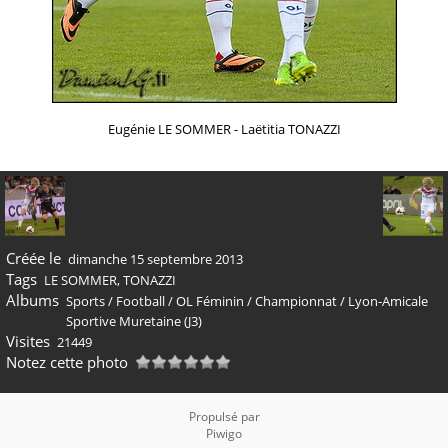
Eugénie LE SOMMER - Laëtitia TONAZZI
Créée le
dimanche 15 septembre 2013
Tags
LE SOMMER
,
TONAZZI
Albums
Sports
/
Football
/
OL Féminin
/
Championnat
/
Lyon-Amicale
Sportive Muretaine (J3)
Visites
21449
Notez cette photo
Propulsé par
Piwigo