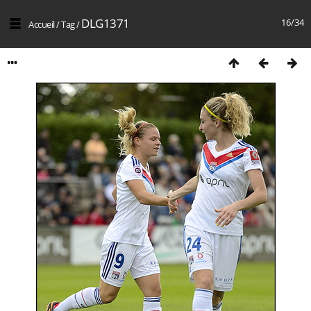
DLG1371
16/34
Accueil
/
Tag
/