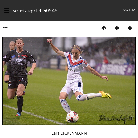
DLG0546
66/102
Accueil
/
Tag
/
Lara DICKENMANN