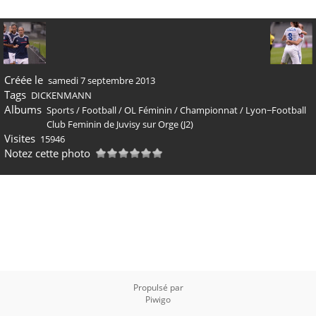
Créée le
samedi 7 septembre 2013
Tags
DICKENMANN
Albums
Sports
/
Football
/
OL Féminin
/
Championnat
/
Lyon−Football
Club Feminin de Juvisy sur Orge (J2)
Visites
15946
Notez cette photo
Propulsé par
Piwigo