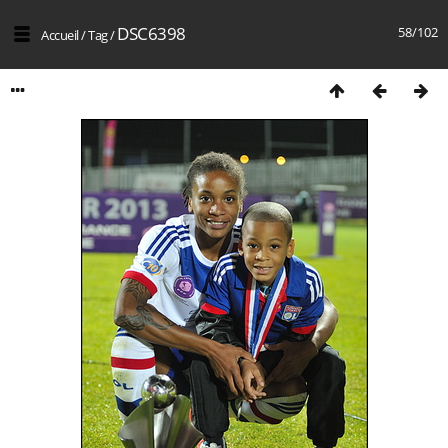
DSC6398
58/102
Accueil
/
Tag
/