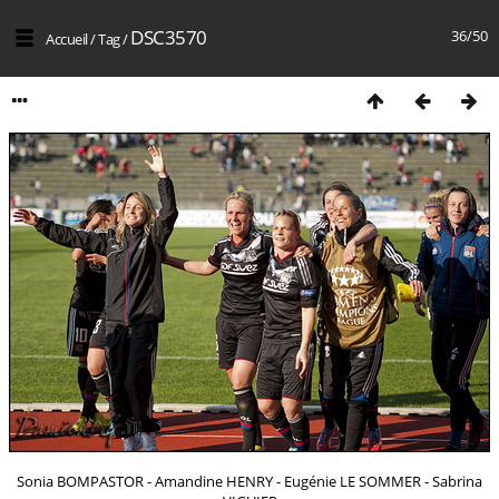
DSC3570
36/50
Accueil
/
Tag
/
Sonia BOMPASTOR - Amandine HENRY - Eugénie LE SOMMER - Sabrina