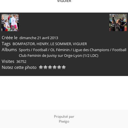
VIGUIER
Créée le
dimanche 21 avril 2013
Tags
BOMPASTOR
,
HENRY
,
LE SOMMER
,
VIGUIER
Albums
Sports
/
Football
/
OL Féminin
/
Ligue des Champions
/
Football
Club Feminin de Juvisy sur Orge-Lyon (1/2 LDC)
Visites
36752
Notez cette photo
Propulsé par
Piwigo