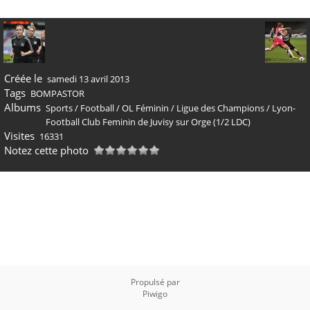
Créée le
samedi 13 avril 2013
Tags
BOMPASTOR
Albums
Sports
/
Football
/
OL Féminin
/
Ligue des Champions
/
Lyon-
Football Club Feminin de Juvisy sur Orge (1/2 LDC)
Visites
16331
Notez cette photo
Propulsé par
Piwigo