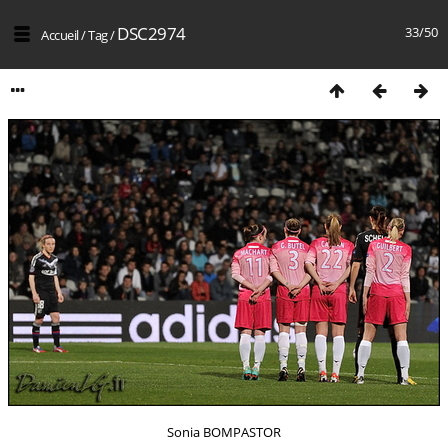
DSC2974
33/50
Accueil
/
Tag
/
Sonia BOMPASTOR