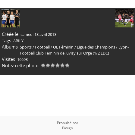
Créée le
samedi 13 avril 2013
Tags
ABILY
Albums
Sports
/
Football
/
OL Féminin
/
Ligue des Champions
/
Lyon-
Football Club Feminin de Juvisy sur Orge (1/2 LDC)
Visites
16693
Notez cette photo
Propulsé par
Piwigo