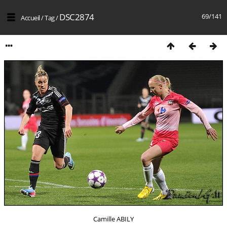
DSC2874
69/141
Accueil
/
Tag
/
Camille ABILY