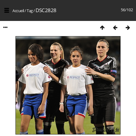
DSC2828
56/102
Accueil
/
Tag
/