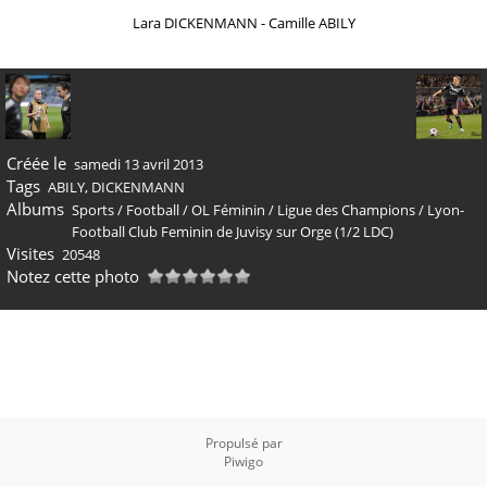
Lara DICKENMANN - Camille ABILY
Créée le
samedi 13 avril 2013
Tags
ABILY
,
DICKENMANN
Albums
Sports
/
Football
/
OL Féminin
/
Ligue des Champions
/
Lyon-
Football Club Feminin de Juvisy sur Orge (1/2 LDC)
Visites
20548
Notez cette photo
Propulsé par
Piwigo