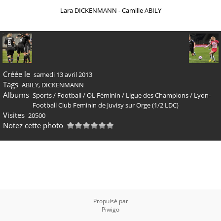
Lara DICKENMANN - Camille ABILY
Créée le
samedi 13 avril 2013
Tags
ABILY
,
DICKENMANN
Albums
Sports
/
Football
/
OL Féminin
/
Ligue des Champions
/
Lyon-
Football Club Feminin de Juvisy sur Orge (1/2 LDC)
Visites
20500
Notez cette photo
Propulsé par
Piwigo