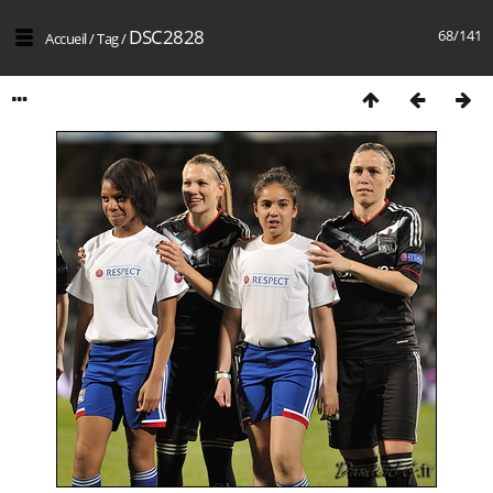
DSC2828
68/141
Accueil
/
Tag
/