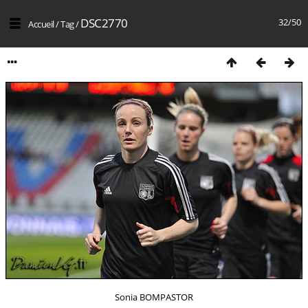
DSC2770
32/50
Accueil
/
Tag
/
Sonia BOMPASTOR