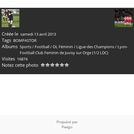
Créée le
samedi 13 avril 2013
Tags
BOMPASTOR
Albums
Sports
/
Football
/
OL Féminin
/
Ligue des Champions
/
Lyon-
Football Club Feminin de Juvisy sur Orge (1/2 LDC)
Visites
16874
Notez cette photo
Propulsé par
Piwigo