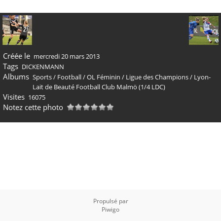
Créée le
mercredi 20 mars 2013
Tags
DICKENMANN
Albums
Sports
/
Football
/
OL Féminin
/
Ligue des Champions
/
Lyon-
Lait de Beauté Football Club Malmö (1/4 LDC)
Visites
16075
Notez cette photo
Propulsé par
Piwigo