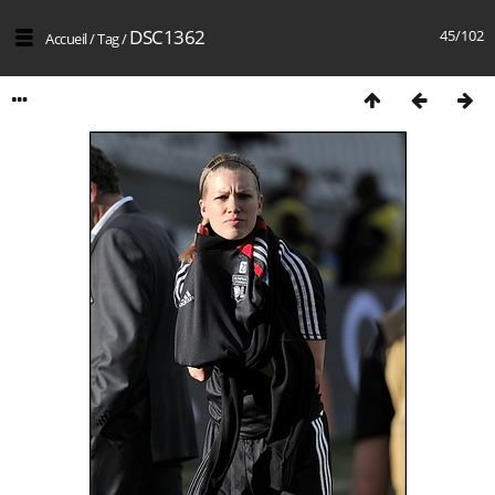
DSC1362
45/102
Accueil
/
Tag
/