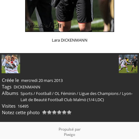
Lara DICKENMANN
Créée le
mercredi 20 mars 2013
Tags
DICKENMANN
Albums
Sports
/
Football
/
OL Féminin
/
Ligue des Champions
/
Lyon-
Lait de Beauté Football Club Malmö (1/4 LDC)
Visites
16495
Notez cette photo
Propulsé par
Piwigo