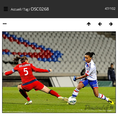
DSC0268
47/102
Accueil
/
Tag
/