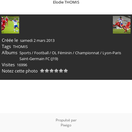
Elodie THOMIS
Créée le
samedi 2 mars 2013
Tags
THOMIS
Albums
Sports
/
Football
/
OL Féminin
/
Championnat
/
Lyon-Paris
Saint-Germain FC (J19)
Visites
16996
Notez cette photo
Propulsé par
Piwigo