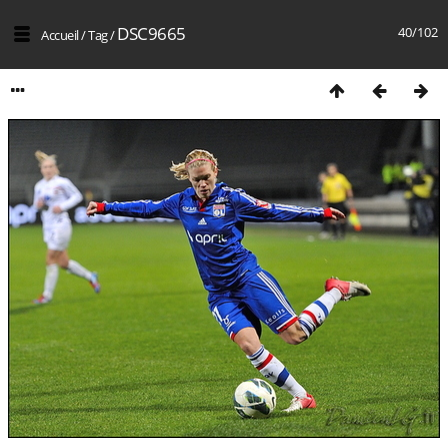
DSC9665
40/102
Accueil
/
Tag
/