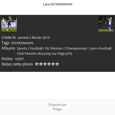
Lara DICKENMANN
Créée le
samedi 2 février 2013
Tags
DICKENMANN
Albums
Sports
/
Football
/
OL Féminin
/
Championnat
/
Lyon−Football
Club Feminin de Juvisy sur Orge (J15)
Visites
16357
Notez cette photo
Propulsé par
Piwigo