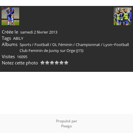
Créée le
samedi 2 février 2013
Tags
ABILY
Albums
Sports
/
Football
/
OL Féminin
/
Championnat
/
Lyon−Football
Club Feminin de Juvisy sur Orge (J15)
Visites
16095
Notez cette photo
Propulsé par
Piwigo